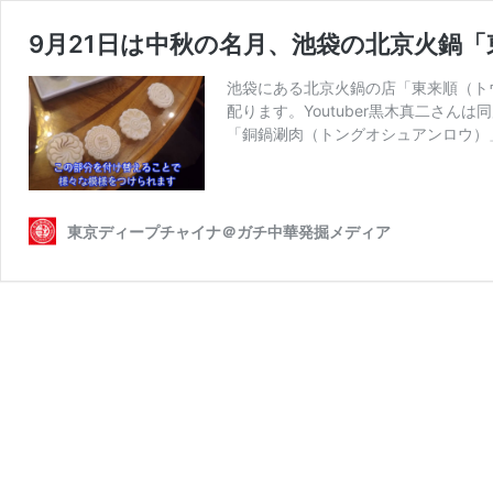
9月21日は中秋の名月、池袋の北京火鍋
池袋にある北京火鍋の店「東来順（ト
配ります。Youtuber黒木真二さ
「銅鍋涮肉（トングオシュアンロウ）
東京ディープチャイナ＠ガチ中華発掘メディア