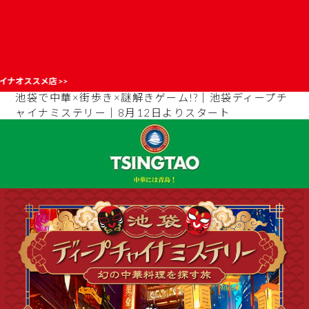
初
池袋で中華×街歩き×謎解きゲーム!?｜池袋ディープチ
ャイナミステリー｜8月12日よりスタート