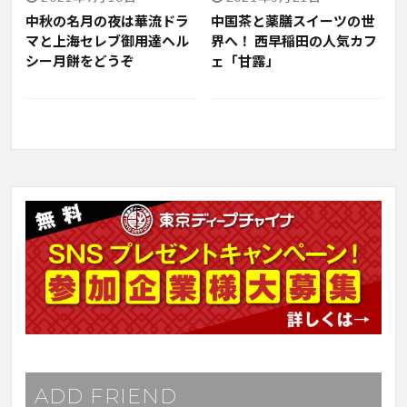
中秋の名月の夜は華流ドラ
中国茶と薬膳スイーツの世
マと上海セレブ御用達ヘル
界へ！ 西早稲田の人気カフ
シー月餅をどうぞ
ェ「甘露」
ADD FRIEND