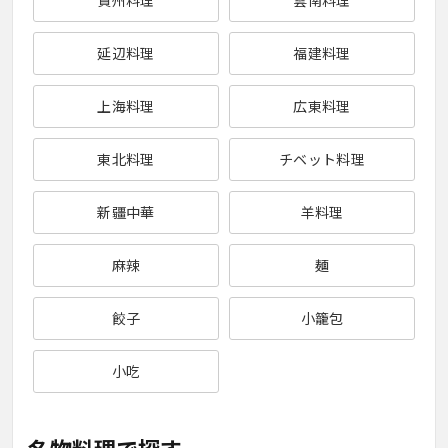
貴州料理
雲南料理
延辺料理
福建料理
上海料理
広東料理
東北料理
チベット料理
新疆中華
羊料理
麻辣
麺
餃子
小籠包
小吃