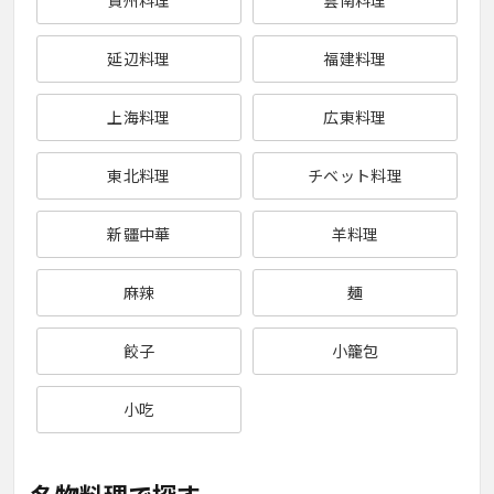
貴州料理
雲南料理
延辺料理
福建料理
上海料理
広東料理
東北料理
チベット料理
新疆中華
羊料理
麻辣
麺
餃子
小籠包
小吃