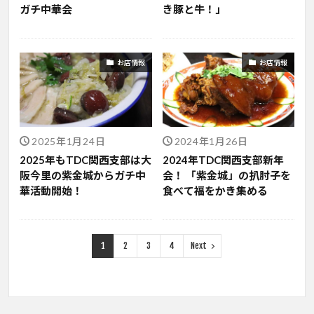
ガチ中華会
き豚と牛！」
お店情報
お店情報
2025年1月24日
2024年1月26日
2025年もTDC関西支部は大
2024年TDC関西支部新年
阪今里の紫金城からガチ中
会！ 「紫金城」の扒肘子を
華活動開始！
食べて福をかき集める
1
2
3
4
Next