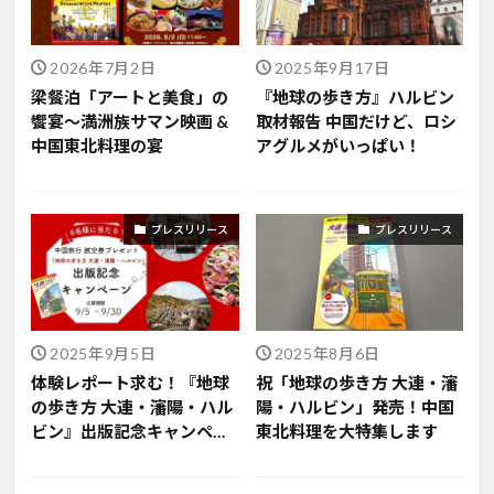
2026年7月2日
2025年9月17日
梁餐泊「アートと美食」の
『地球の歩き方』ハルビン
饗宴～満洲族サマン映画 &
取材報告 中国だけど、ロシ
中国東北料理の宴
アグルメがいっぱい！
プレスリリース
プレスリリース
2025年9月5日
2025年8月6日
体験レポート求む！『地球
祝「地球の歩き方 大連・瀋
の歩き方 大連・瀋陽・ハル
陽・ハルビン」発売！中国
ビン』出版記念キャンペー
東北料理を大特集します
ン