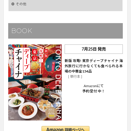
その他
BOOK
7月25日 発売
新版 攻略! 東京ディープチャイナ 海
外旅行に行かなくても食べられる本
場の中華全154品
[ 単行本 ]
Amazonにて
予約受付中！