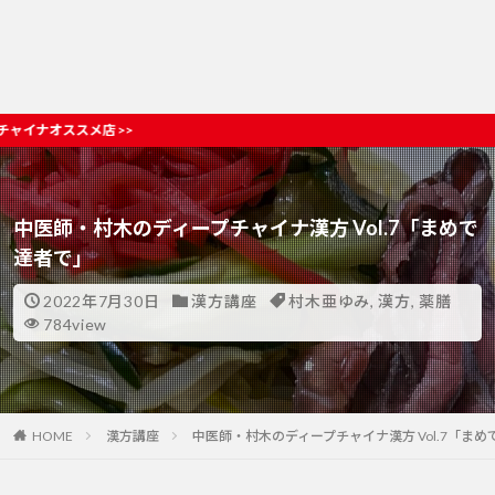
初めての方
中医師・村木のディープチャイナ漢方 Vol.7「まめで
達者で」
2022年7月30日
漢方講座
村木亜ゆみ
,
漢方
,
薬膳
784view
HOME
漢方講座
中医師・村木のディープチャイナ漢方 Vol.7「ま