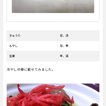
きゅうり
甘、涼
もやし
甘、寒
生姜
辛、温
冷やし中華に載せてみました。