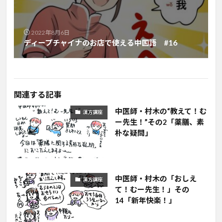
2022年8月6日
ディープチャイナのお店で使える中国語 #16
関連する記事
中医師・村木の“教えて！む
漢方講座
ー先生！”その2「薬膳、素
朴な疑問」
中医師・村木の「おしえ
漢方講座
て！むー先生！」その
14「新年快楽！」