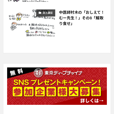
中医師村木の「おしえて！
漢方講座
むー先生！」その8「鰻取
り食せ」