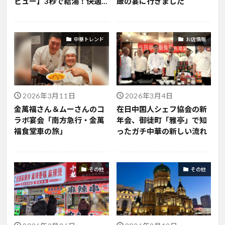
ビュー】3秒で給湯！快適
飯の宴に行きました
度MAXの次世代キッチン家
電
中華トレンド
お店情報
2026年3月11日
2026年3月4日
金萬福さん＆ムーさんのコ
在日中国人シェフ協会の新
ラボ宴会「南方急行・金萬
年会、御徒町「雅亭」で知
福食堂車の旅」
ったガチ中華の新しい流れ
その他
その他