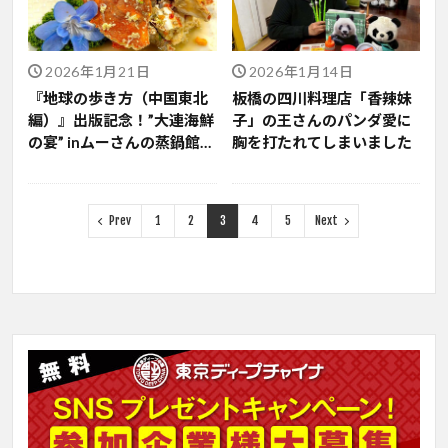
2026年1月21日
2026年1月14日
『地球の歩き方（中国東北
板橋の四川料理店「香辣妹
編）』出版記念！”大連海鮮
子」の王さんのパンダ愛に
の宴” inムーさんの蒸鍋館レ
胸を打たれてしまいました
ポート
Prev
1
2
3
4
5
Next