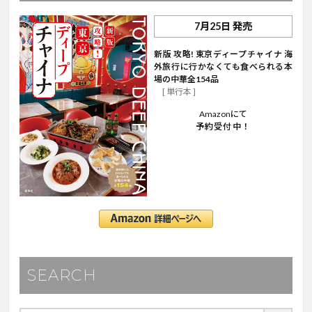
7月25日 発売
新版 攻略! 東京ディープチャイナ 海
外旅行に行かなくても食べられる本
場の中華全154品
[ 単行本 ]
Amazonにて
予約受付中！
SEARCH