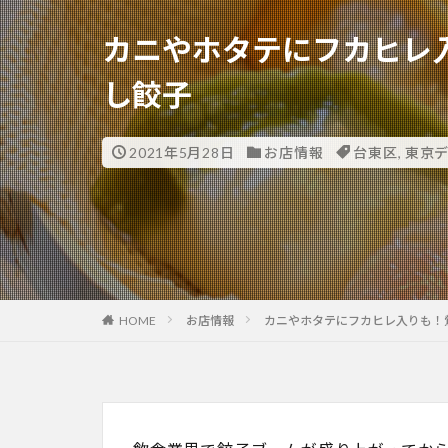
カニやホタテにフカヒレ
し餃子
2021年5月28日
お店情報
台東区
,
東京
HOME
お店情報
カニやホタテにフカヒレ入りも！