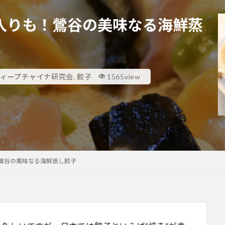
入りも！鶯谷の美味なる海鮮蒸
ディープチャイナ研究会
,
餃子
1565view
鶯谷の美味なる海鮮蒸し餃子