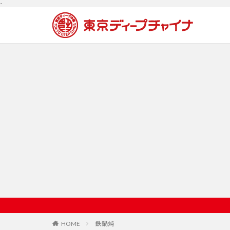
-
HOME
鉄鍋炖