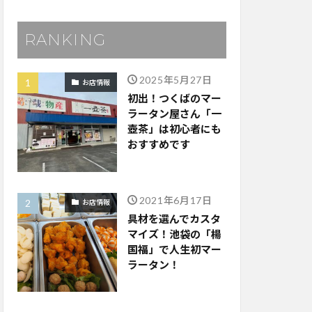
RANKING
2025年5月27日
お店情報
初出！つくばのマー
ラータン屋さん「一
壺茶」は初心者にも
おすすめです
2021年6月17日
お店情報
具材を選んでカスタ
マイズ！池袋の「楊
国福」で人生初マー
ラータン！