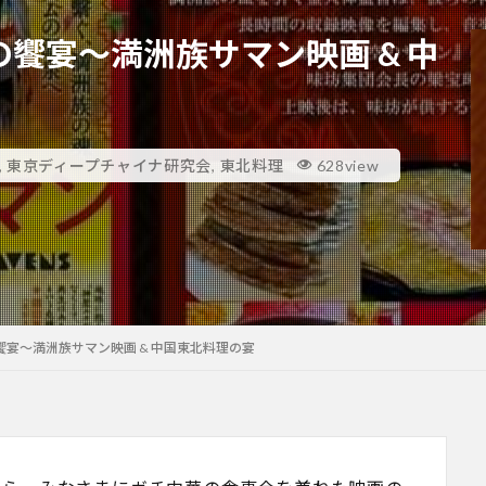
饗宴～満洲族サマン映画 & 中
,
東京ディープチャイナ研究会
,
東北料理
628view
宴～満洲族サマン映画 & 中国東北料理の宴