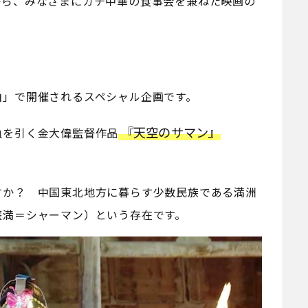
から、みなさまにガチ中華の食事会を兼ねた映画の
泊」で開催されるスペシャル企画です。
『天空のサマン』
血を引く金大偉監督作品
すか？ 中国東北地方に暮らす少数民族である満洲
薩満＝シャーマン）という存在です。