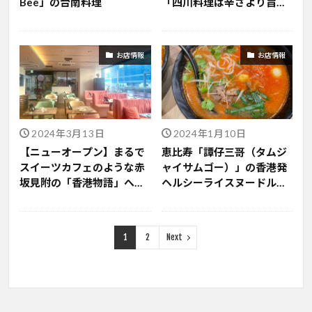
Bee」の台南料理
「四川料理は辛さより旨
み」
お店情報
お店情報
2024年3月13日
2024年1月10日
【ニューオープン】まるで
恵比寿「譚仔三哥（タムジ
スイーツカフェのような赤
ャイサムゴー）」の香港発
坂見附の「香港物語」へ
ヘルシーライスヌードル食
GO!
べ比べ
1
2
Next