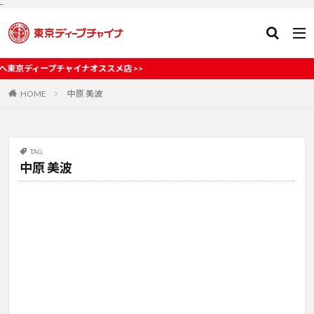
-
チャイナオススメ店 >>
HOME
中原 美波
TAG
中原 美波