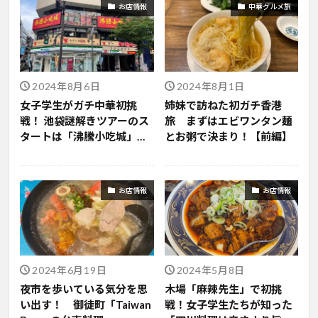
お店情報
中華グルメ旅
2024年8月6日
2024年8月1日
女子学生がガチ中華初挑
姉妹で訪ねた初ガチ香港
戦！ 池袋謎解きツアーのス
旅 まずはエビワンタン麺
タートは「沸騰小吃城」か
とお粥で決まり！【前編】
ら
お店情報
お店情報
2024年6月19日
2024年5月8日
夜市を歩いている気分を思
木場「麻辣先生」で初挑
い出す！ 御徒町「Taiwan
戦！女子学生たちが知った