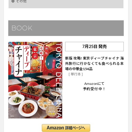
その他
BOOK
7月25日 発売
新版 攻略! 東京ディープチャイナ 海
外旅行に行かなくても食べられる本
場の中華全154品
[ 単行本 ]
Amazonにて
予約受付中！