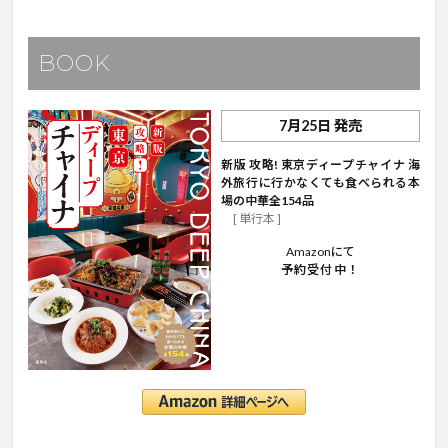
BOOK
7月25日 発売
新版 攻略! 東京ディープチャイナ 海
外旅行に行かなくても食べられる本
場の中華全154品
[ 単行本 ]
Amazonにて
予約受付中！