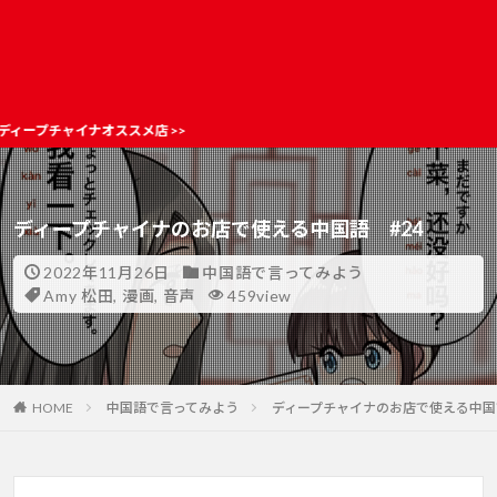
メ店 >>
ディープチャイナのお店で使える中国語 #24
2022年11月26日
中国語で言ってみよう
Amy 松田
,
漫画
,
音声
459view
HOME
中国語で言ってみよう
ディープチャイナのお店で使える中国語