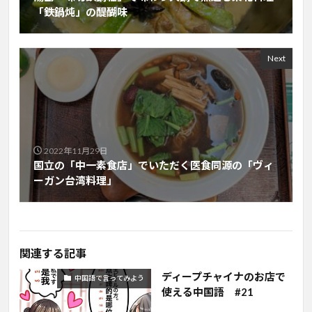
「鉄鍋炖」の醍醐味
Next
2022年11月29日
国立の「中一素食店」でいただく医食同源の「ヴィ
ーガン台湾料理」
関連する記事
ディープチャイナのお店で
中国語で言ってみよう
使える中国語 #21