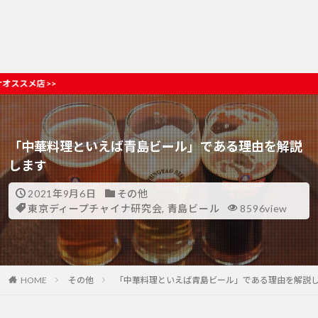
初めての方、本
「中華料理といえば青島ビール」である理由を解説
します
2021年9月6日
その他
東京ディープチャイナ研究会
,
青島ビール
8596view
HOME
その他
「中華料理といえば青島ビール」である理由を解説