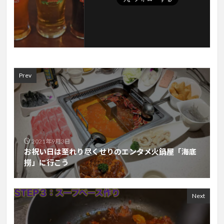
Prev
2021年9月3日
お祝い日は至れり尽くせりのエンタメ火鍋屋「海底
撈」に行こう
Next