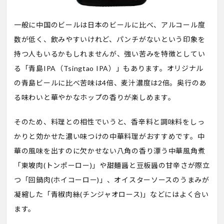
一般に中国のビールは日本のビールに比べ、アルコール度
数が低く、飲みやすいけれど、パンチがないという印象を
持つ人もいるかもしれませんが、強い苦みを特徴としてい
る「青島IPA（Tsingtao IPA）」もあります。オリジナル
の青島ビールに比べ苦味は4倍、麦汁濃度は2倍。奥行のあ
る味わいと華やかなホップの香りが楽しめます。
そのため、料理との相性でいうと、香辛料と調味料をしっ
かりと効かせた濃い味つけの中華料理がおすすめです。中
華の風味を出すのに欠かせない八角の香り漂う中華風角煮
「東坡肉(トンポーロー)」や甜麺醤と豆板醤の甘辛さが際立
つ「回鍋肉(ホイコーロー)」、オイスターソースのうまみが
凝縮した「青椒肉絲(チンジャオロース)」などにはよく合い
ます。