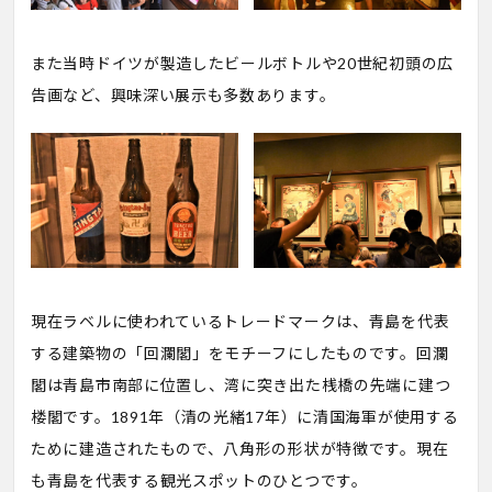
また当時ドイツが製造したビールボトルや20世紀初頭の広
告画など、興味深い展示も多数あります。
現在ラベルに使われているトレードマークは、青島を代表
する建築物の「回瀾閣」をモチーフにしたものです。回瀾
閣は青島市南部に位置し、湾に突き出た桟橋の先端に建つ
楼閣です。1891年（清の光緒17年）に清国海軍が使用する
ために建造されたもので、八角形の形状が特徴です。現在
も青島を代表する観光スポットのひとつです。