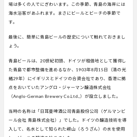
場は多くの人でにぎわいます。この季節、青島の海岸には
海水浴客があふれます。まさにビールとビーチの季節で
す。
最後に、簡単に青島ビールの歴史について触れておきまし
ょう。
青島ビールは、20世紀初頭、ドイツが租借地として獲得し
た青島で都市整備を進めるなか、1903年8月15日（清の光
緒29年）にイギリスとドイツの合資会社であり、香港に拠
点をおいていたアングロ・ジャーマン醸造株式会社
（Anglo-German Brewery Co.Ltd.,）が設立しました。
当時の名称は「日耳曼啤酒公司青島股份公司（ゲルマンビ
ール会社 青島株式会社）」でした。ドイツの醸造技術を導
入して、名水として知られた嶗山（ろうざん）の水を使用