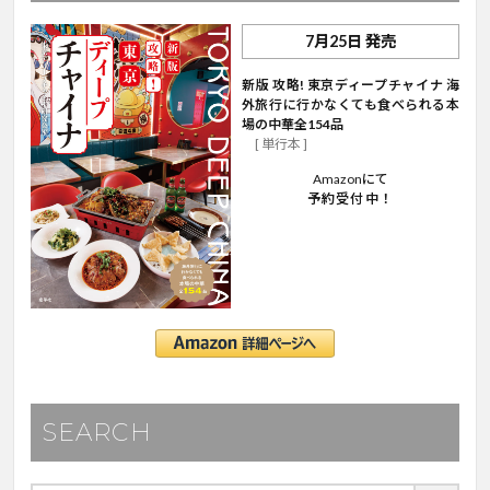
7月25日 発売
新版 攻略! 東京ディープチャイナ 海
外旅行に行かなくても食べられる本
場の中華全154品
[ 単行本 ]
Amazonにて
予約受付中！
SEARCH