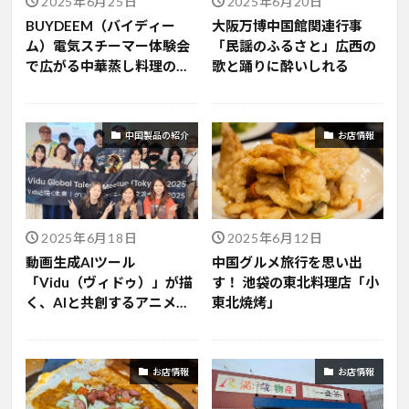
2025年6月25日
2025年6月20日
BUYDEEM（バイディー
大阪万博中国館関連行事
ム）電気スチーマー体験会
「民謡のふるさと」広西の
で広がる中華蒸し料理の魅
歌と踊りに酔いしれる
力と最新トレンド
中国製品の紹介
お店情報
2025年6月18日
2025年6月12日
動画生成AIツール
中国グルメ旅行を思い出
「Vidu（ヴィドゥ）」が描
す！ 池袋の東北料理店「小
く、AIと共創するアニメー
東北焼烤」
ションの未来
お店情報
お店情報