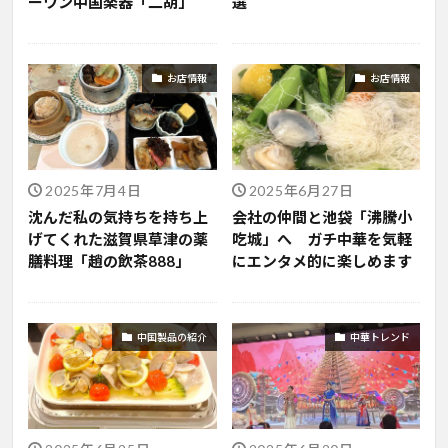
ーワン中国楽器「二胡」
選
お店情報
お店情報
2025年7月4日
2025年6月27日
沈んだ私の気持ちを持ち上
会社の仲間と池袋「沸騰小
げてくれた滋賀県草津の薬
吃城」へ ガチ中華を気軽
膳料理「趙の飲茶888」
にエンタメ的に楽しめます
中国製品の紹介
中華トレンド