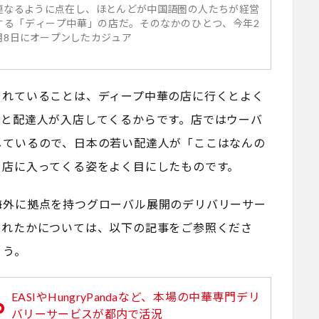
連なるように点在し、ほとんどが中国語圏の人たちが経営
する「ディープ中華」の店だ。そのなかのひとつ、今年2
月8日にオープンしたカジュア
されていることは、ディープ中華の店に行くとよく
々と配達人が入店してくるからです。店ではウーバ
しているので、日本の若い配達人が「ここはなんの
ら店に入ってくる姿をよく目にしたものです。
海外に拠点を持つグローバル展開のデリバリーサー
まれたかについては、以下の記事をご参照くださ
ょう。
EASIやHungryPandaなど、本場の中華専門デリ
バリーサービスが都内で活況