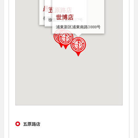
愚園路店
五原路店
世博店
長寧区愚園路1107号
徐匯区五原路137号
浦東新区浦東南路3888号
五原路店