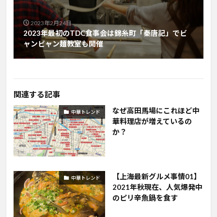
2023年2月24日
2023年最初のTDC食事会は錦糸町「秦唐記」でビ
ャンビャン麺教室も開催
関連する記事
なぜ高田馬場にこれほど中
中華トレンド
華料理店が増えているの
か？
【上海最新グルメ事情01】
中華トレンド
2021年秋現在、人気爆発中
のピリ辛魚鍋を食す