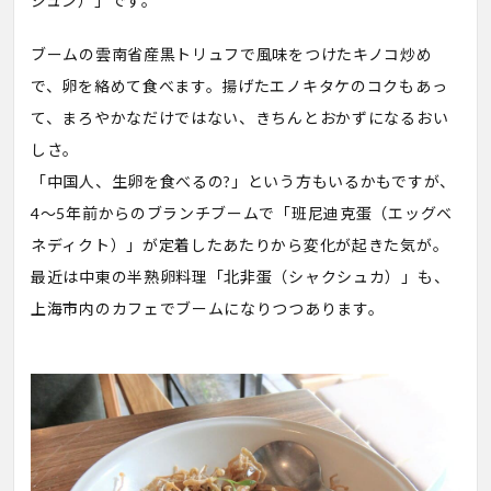
ジュン）」です。
ブームの雲南省産黒トリュフで風味をつけたキノコ炒め
で、卵を絡めて食べます。揚げたエノキタケのコクもあっ
て、まろやかなだけではない、きちんとおかずになるおい
しさ。
「中国人、生卵を食べるの?」という方もいるかもですが、
4～5年前からのブランチブームで「班尼迪克蛋（エッグベ
ネディクト）」が定着したあたりから変化が起きた気が。
最近は中東の半熟卵料理「北非蛋（シャクシュカ）」も、
上海市内のカフェでブームになりつつあります。