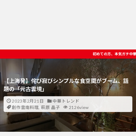
初めての方、本気ガチ中華を楽しみたい方へ東京ディー
【上海発】侘び寂びシンプルな食空間がブーム、話
題の「元古雲境」
2023年2月21日
中華トレンド
創作雲南料理
,
萩原 晶子
2126view