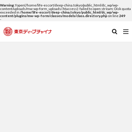
Warning
: fopen(/home/life-escort/deep-china.tokyo/public_html/dc_wp/wp-
content/uploads/mw-wp-form_uploads/.htaccess): failed to open stream: Disk quota
exceeded in
/home/life-escort/deep-china.tokyo/public_html/dc_wp/wp-
content/plugins/mw-wp-form/classes/models/class.directory.php
on line
249
-