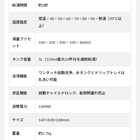
給湯時間
約3秒
常温・40・50・60・70・80・90・熱湯（95℃以
温度設定
上）
湯量プリセ
100・200・300・500・800ml
ット
タンク容量
3L（150ml最大20杯分を連続給湯）
ワンタッチ自動洗浄、水タンクとドリップトレイは
洗浄機能
丸洗い可能
安全機能
自動チャイルドロック、転倒時漏れ防止
消費電力
1400W
サイズ
147×328×268mm
重量
約2.7kg