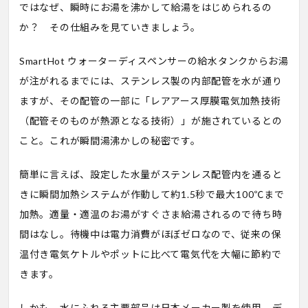
ではなぜ、瞬時にお湯を沸かして給湯をはじめられるの
か？ その仕組みを見ていきましょう。
SmartHot ウォーターディスペンサーの給水タンクからお湯
が注がれるまでには、ステンレス製の内部配管を水が通り
ますが、その配管の一部に「レアアース厚膜電気加熱技術
（配管そのものが熱源となる技術）」が施されているとの
こと。これが瞬間湯沸かしの秘密です。
簡単に言えば、設定した水量がステンレス配管内を通ると
きに瞬間加熱システムが作動して約1.5秒で最大100℃まで
加熱。適量・適温のお湯がすぐさま給湯されるので待ち時
間はなし。待機中は電力消費がほぼゼロなので、従来の保
温付き電気ケトルやポットに比べて電気代を大幅に節約で
きます。
しかも、水にふれる主要部品は日本メーカー製を使用。デ