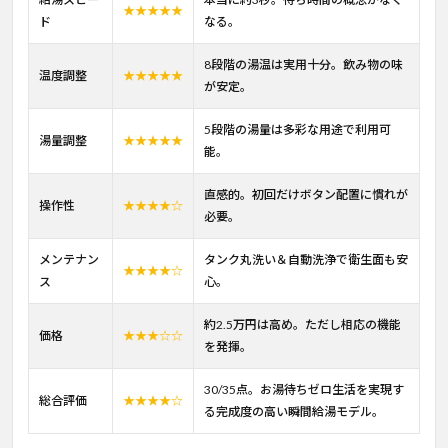
★★★★★
ド
なる。
8段階の湯温は実用十分。飲み物の味
温度調整
★★★★★
が安定。
5段階の湯量は多彩な用途で利用可
湯量調整
★★★★★
能。
直感的。初回だけボタン配置に慣れが
操作性
★★★★☆
必要。
メンテナン
タンク丸洗い＆自動洗浄で衛生面も安
★★★★☆
ス
心。
約2.5万円は高め。ただし相応の機能
価格
★★★☆☆
を発揮。
30/35点。お湯待ちゼロ生活を実現す
総合評価
★★★★☆
る完成度の高い瞬間給湯モデル。