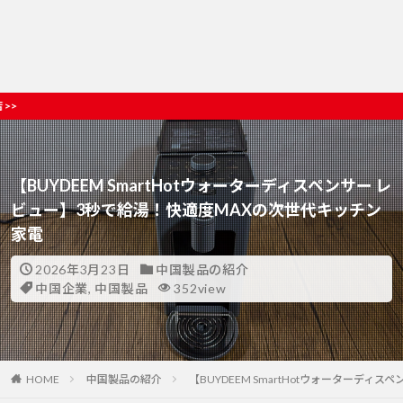
初めての方、本気ガチ中
【BUYDEEM SmartHotウォーターディスペンサー レ
ビュー】3秒で給湯！快適度MAXの次世代キッチン
家電
2026年3月23日
中国製品の紹介
中国企業
,
中国製品
352view
HOME
中国製品の紹介
【BUYDEEM SmartHotウォーターデ