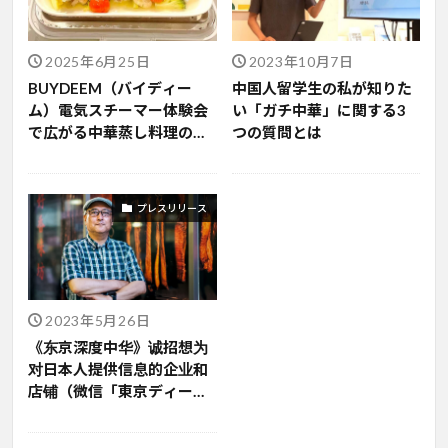
2025年6月25日
2023年10月7日
BUYDEEM（バイディー
中国人留学生の私が知りた
ム）電気スチーマー体験会
い「ガチ中華」に関する3
で広がる中華蒸し料理の魅
つの質問とは
力と最新トレンド
プレスリリース
2023年5月26日
《东京深度中华》诚招想为
对日本人提供信息的企业和
店铺（微信「東京ディープ
チャイナ」へ登録及び情報
提供のお願い）