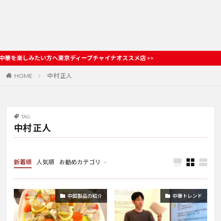
たい方へ東京ディープチャイナオススメ店 >>
HOME
中村 正人
TAG
中村 正人
新着順
人気順
お勧めカテゴリ
お店情報
中国製品の紹介
中華トレンド