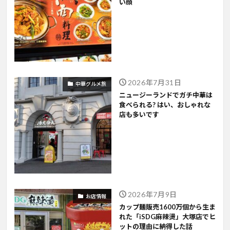
い顔
2026年7月31日
中華グルメ旅
ニュージーランドでガチ中華は
食べられる? はい、おしゃれな
店も多いです
2026年7月9日
お店情報
カップ麺販売1600万個から生ま
れた「iSDG麻辣燙」大塚店でヒ
ットの理由に納得した話