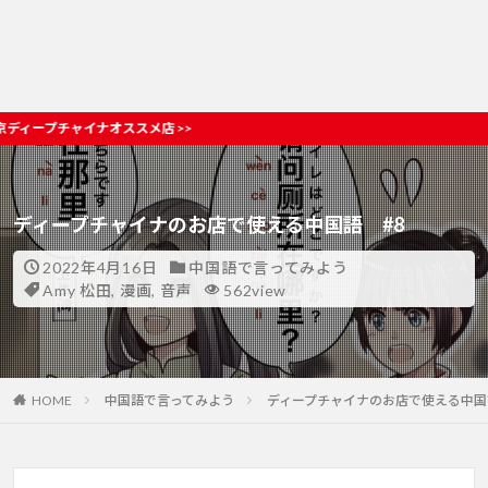
スメ店 >>
ディープチャイナのお店で使える中国語 #8
2022年4月16日
中国語で言ってみよう
Amy 松田
,
漫画
,
音声
562view
HOME
中国語で言ってみよう
ディープチャイナのお店で使える中国