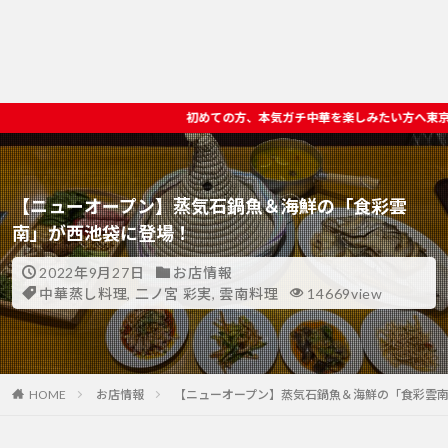
ての方、本気ガチ中華を楽しみたい方へ東京ディープチャイナオススメ店 >>
【ニューオープン】蒸気石鍋魚＆海鮮の「食彩雲
南」が西池袋に登場！
2022年9月27日
お店情報
中華蒸し料理
,
二ノ宮 彩実
,
雲南料理
14669view
HOME
お店情報
【ニューオープン】蒸気石鍋魚＆海鮮の「食彩雲