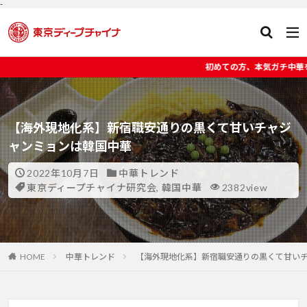
-
初めての方、本気ガチ中華を楽しみたい方へ東京ディープチャイナ
【海外現地化系】新宿職安通りの黒くて甘いチャジ
ャンミョンは韓国中華
2022年10月7日
中華トレンド
東京ディープチャイナ研究会
,
韓国中華
2382view
HOME
中華トレンド
【海外現地化系】新宿職安通りの黒くて甘い