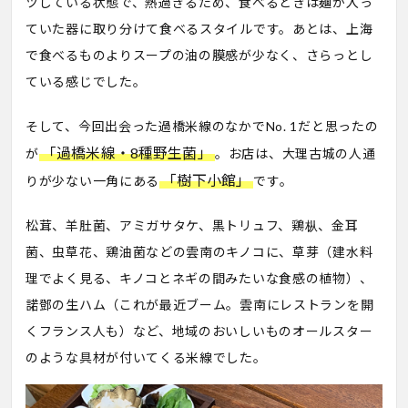
ツしている状態で、熱過ぎるため、食べるときは麺が入っ
ていた器に取り分けて食べるスタイルです。あとは、上海
で食べるものよりスープの油の膜感が少なく、さらっとし
ている感じでした。
そして、今回出会った過橋米線のなかでNo. 1だと思ったの
「過橋米線・8種野生菌」
が
。お店は、大理古城の人通
「樹下小館」
りが少ない一角にある
です。
松茸、羊肚菌、アミガサタケ、黒トリュフ、鶏枞、金耳
菌、虫草花、鶏油菌などの雲南のキノコに、草芽（建水料
理でよく見る、キノコとネギの間みたいな食感の植物）、
諾鄧の生ハム（これが最近ブーム。雲南にレストランを開
くフランス人も）など、地域のおいしいものオールスター
のような具材が付いてくる米線でした。