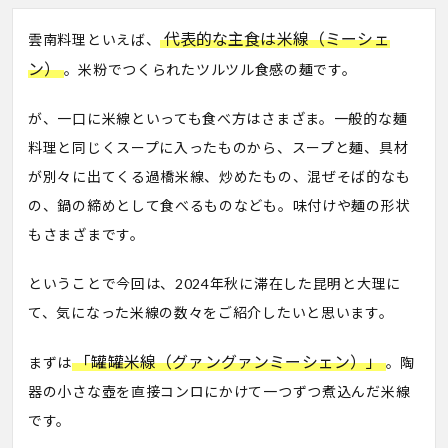
代表的な主食は米線（ミーシェ
雲南料理といえば、
ン）
。米粉でつくられたツルツル食感の麺です。
が、一口に米線といっても食べ方はさまざま。一般的な麺
料理と同じくスープに入ったものから、スープと麺、具材
が別々に出てくる過橋米線、炒めたもの、混ぜそば的なも
の、鍋の締めとして食べるものなども。味付けや麺の形状
もさまざまです。
ということで今回は、2024年秋に滞在した昆明と大理に
て、気になった米線の数々をご紹介したいと思います。
「罐罐米線（グァングァンミーシェン）」
まずは
。陶
器の小さな壺を直接コンロにかけて一つずつ煮込んだ米線
です。