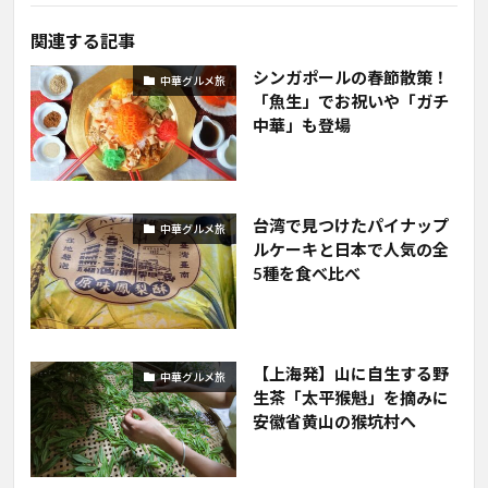
関連する記事
シンガポールの春節散策！
中華グルメ旅
「魚生」でお祝いや「ガチ
中華」も登場
台湾で見つけたパイナップ
中華グルメ旅
ルケーキと日本で人気の全
5種を食べ比べ
【上海発】山に自生する野
中華グルメ旅
生茶「太平猴魁」を摘みに
安徽省黄山の猴坑村へ