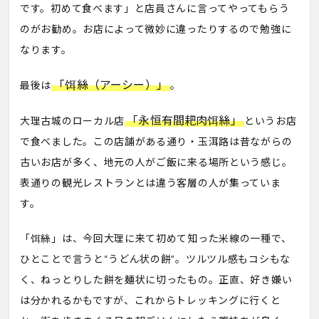
です。初めて食べます」と店員さんに言ってやってもらう
のがお勧め。お店によって微妙に違ったりするので勉強に
なります。
「饵絲（アーシー）」
最後は
。
「永恒有間耙肉饵絲」
大理古城のローカル店
というお店
で食べました。この店舗がある通り・玉洱路は昔ながらの
古いお店が多く、地元の人がご飯に来る場所という感じ。
表通りの観光レストランとは違う客層の人が集っていま
す。
「饵絲」は、今回大理に来て初めて知った米線の一種で、
ひとことで言うと“うどん状の餅”。ツルツル感もコシもな
く、ねっとりした餅を麺状に切ったもの。正直、好き嫌い
は分かれるかもですが、これからトレッキングに行くと