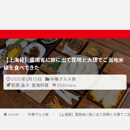
初めての方、本気ガチ中華を楽しみた
【上海発】雲南省に旅に出て昆明と大理でご当地米
線を食べてきた
2025年1月10日
中華グルメ旅
萩原 晶子
,
雲南料理
3059view
HOME
中華グルメ旅
【上海発】雲南省に旅に出て昆明と大理でご